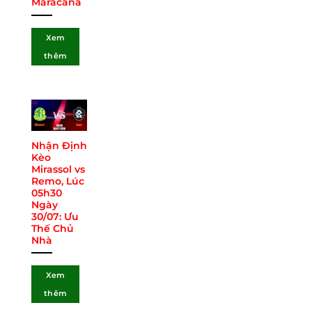
Maracana
Xem
thêm
Nhận Định
Kèo
Mirassol vs
Remo, Lúc
05h30
Ngày
30/07: Ưu
Thế Chủ
Nhà
Xem
thêm