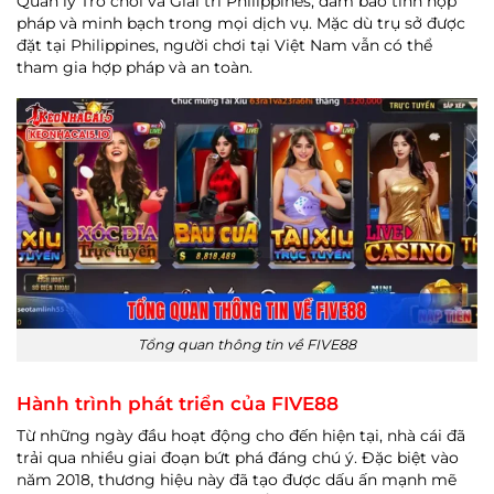
Quản lý Trò chơi và Giải trí Philippines, đảm bảo tính hợp
pháp và minh bạch trong mọi dịch vụ. Mặc dù trụ sở được
đặt tại Philippines, người chơi tại Việt Nam vẫn có thể
tham gia hợp pháp và an toàn.
Tổng quan thông tin về FIVE88
Hành trình phát triển của FIVE88
Từ những ngày đầu hoạt động cho đến hiện tại, nhà cái đã
trải qua nhiều giai đoạn bứt phá đáng chú ý. Đặc biệt vào
năm 2018, thương hiệu này đã tạo được dấu ấn mạnh mẽ