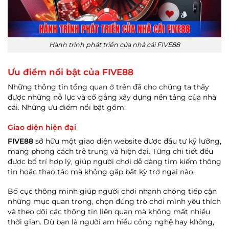
Hành trình phát triển của nhà cái FIVE88
Ưu điểm nổi bật của FIVE88
Những thông tin tổng quan ở trên đã cho chúng ta thấy
được những nỗ lực và cố gắng xây dựng nền tảng của nhà
cái. Những ưu điểm nổi bật gồm:
Giao diện hiện đại
FIVE88
sở hữu một giao diện website được đầu tư kỹ lưỡng,
mang phong cách trẻ trung và hiện đại. Từng chi tiết đều
được bố trí hợp lý, giúp người chơi dễ dàng tìm kiếm thông
tin hoặc thao tác mà không gặp bất kỳ trở ngại nào.
Bố cục thông minh giúp người chơi nhanh chóng tiếp cận
những mục quan trọng, chọn đúng trò chơi mình yêu thích
và theo dõi các thông tin liên quan mà không mất nhiều
thời gian. Dù bạn là người am hiểu công nghệ hay không,