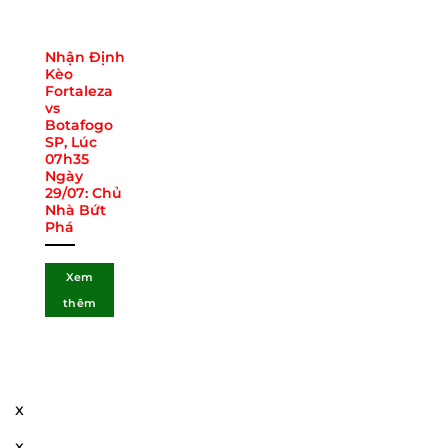
Nhận Định
Kèo
Fortaleza
vs
Botafogo
SP, Lúc
07h35
Ngày
29/07: Chủ
Nhà Bứt
Phá
Xem
thêm
x
x