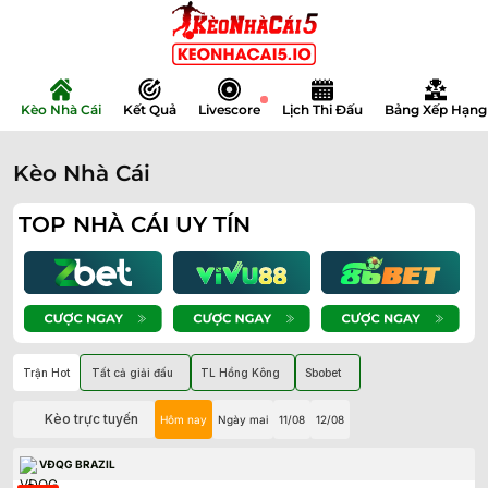
Bỏ
qua
nội
dung
Kèo Nhà Cái
Kết Quả
Lịch Thi Đấu
Bảng Xếp Hạng
Livescore
Kèo Nhà Cái
TOP NHÀ CÁI UY TÍN
Trận Hot
Tất cả giải đấu
TL Hồng Kông
Sbobet
Kèo trực tuyến
Hôm nay
Ngày mai
11/08
12/08
VĐQG BRAZIL