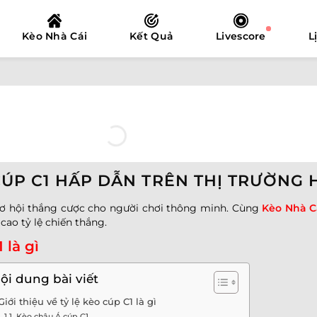
Kèo Nhà Cái
Kết Quả
L
Livescore
CÚP C1 HẤP DẪN TRÊN THỊ TRƯỜNG 
ơ hội thắng cược cho người chơi thông minh. Cùng
Kèo Nhà C
cao tỷ lệ chiến thắng.
 là gì
ội dung bài viết