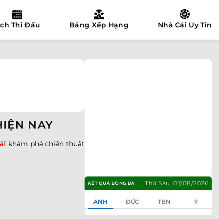
ịch Thi Đấu
Bảng Xếp Hạng
Nhà Cái Uy Tín
HIỆN NAY
ái
khám phá chiến thuật
Thứ Sáu, 07/08/2026
KẾT QUẢ BÓNG ĐÁ
ANH
ĐỨC
TBN
Ý