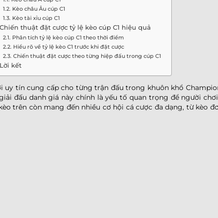
Giới thiệu về tỷ lệ kèo cúp C1 là gì
Kèo châu Á cúp C1
Kèo châu Âu cúp C1
Kèo tài xỉu cúp C1
Chiến thuật đặt cược tỷ lệ kèo cúp C1 hiệu quả
Phân tích tỷ lệ kèo cúp C1 theo thời điểm
Hiểu rõ về tỷ lệ kèo C1 trước khi đặt cược
Chiến thuật đặt cược theo từng hiệp đấu trong cúp C1
Lời kết
ơi uy tín cung cấp cho từng trận đấu trong khuôn khổ Champion
giải đấu danh giá này chính là yếu tố quan trọng để người chơ
ệ kèo trên còn mang đến nhiều cơ hội cá cược đa dạng, từ kèo 