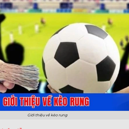
Giới thiệu về kèo rung