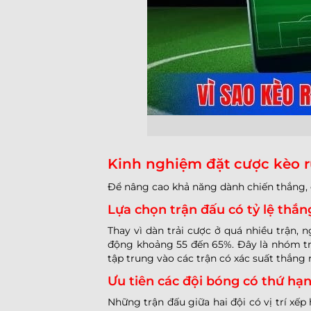
Kinh nghiệm đặt cược kèo r
Để nâng cao khả năng dành chiến thắng, 
Lựa chọn trận đấu có tỷ lệ thắn
Thay vì dàn trải cược ở quá nhiều trận, 
động khoảng 55 đến 65%. Đây là nhóm trậ
tập trung vào các trận có xác suất thắng 
Ưu tiên các đội bóng có thứ hạ
Những trận đấu giữa hai đội có vị trí xế