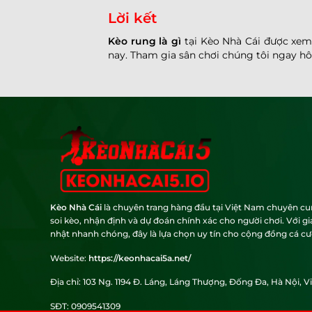
Lời kết
Kèo rung là gì
tại Kèo Nhà Cái được xem 
nay. Tham gia sân chơi chúng tôi ngay hô
Kèo Nhà Cái
là chuyên trang hàng đầu tại Việt Nam chuyên cun
soi kèo, nhận định và dự đoán chính xác cho người chơi. Với gi
nhật nhanh chóng, đây là lựa chọn uy tín cho cộng đồng cá cư
Website:
https://keonhacai5a.net/
Địa chỉ: 103 Ng. 1194 Đ. Láng, Láng Thượng, Đống Đa, Hà Nội, 
SĐT: 0909541309