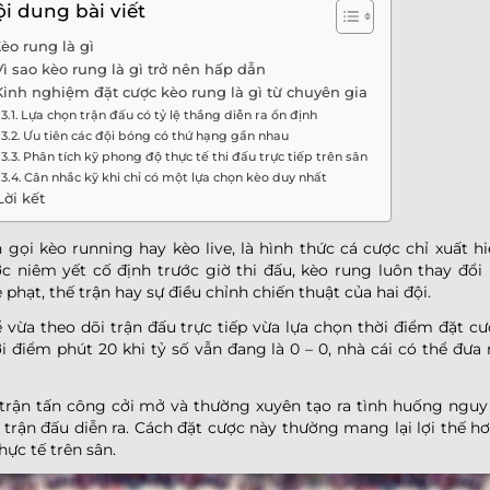
i dung bài viết
èo rung là gì
Vì sao kèo rung là gì trở nên hấp dẫn
Kinh nghiệm đặt cược kèo rung là gì từ chuyên gia
Lựa chọn trận đấu có tỷ lệ thắng diễn ra ổn định
Ưu tiên các đội bóng có thứ hạng gần nhau
Phân tích kỹ phong độ thực tế thi đấu trực tiếp trên sân
Cân nhắc kỹ khi chỉ có một lựa chọn kèo duy nhất
Lời kết
 gọi kèo running hay kèo live, là hình thức cá cược chỉ xuất hi
c niêm yết cố định trước giờ thi đấu, kèo rung luôn thay đổi 
 phạt, thế trận hay sự điều chỉnh chiến thuật của hai đội.
ể vừa theo dõi trận đấu trực tiếp vừa lựa chọn thời điểm đặt cư
i điểm phút 20 khi tỷ số vẫn đang là 0 – 0, nhà cái có thể đưa 
ế trận tấn công cởi mở và thường xuyên tạo ra tình huống nguy
trận đấu diễn ra. Cách đặt cược này thường mang lại lợi thế hơ
hực tế trên sân.