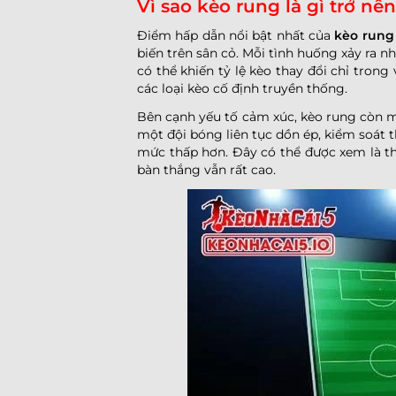
Vì sao kèo rung là gì trở nê
Điểm hấp dẫn nổi bật nhất của
kèo rung 
biến trên sân cỏ. Mỗi tình huống xảy ra n
có thể khiến tỷ lệ kèo thay đổi chỉ tron
các loại kèo cố định truyền thống.
Bên cạnh yếu tố cảm xúc, kèo rung còn mở 
một đội bóng liên tục dồn ép, kiểm soát 
mức thấp hơn. Đây có thể được xem là th
bàn thắng vẫn rất cao.