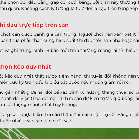
chế chọn đội đầu bảng gặp đội cuối bảng, bởi trận này thường 
chủ quan. Khoảng cách lý tưởng là từ 2 đến 5 bậc trên bảng xế
hi đấu trực tiếp trên sân
 chốt cần được đánh giá cẩn trọng. Người chơi nên xem xét ít 
bàn thua phải nhận cùng hiệu suất thi đấu trên sân nhà hoặc s
ất và ghi trung bình 1.8 bàn mỗi trận thường mang lại tín hiệu t
 chọn kèo duy nhất
t kèo duy nhất thật sự có tiềm năng, thì tuyệt đối không nên 
ghiên cứu kỹ trận đấu là điều bắt buộc nếu muốn giảm rủi ro.
 đầu gần nhất giữa hai đội để xác định xu hướng thắng thua, số
cạnh đó, việc theo dõi đội hình ra sân dự kiến trước giờ bóng l
 ra lực lượng mạnh nhất hay không.
 cũng cần được kiểm tra cẩn thận. Chỉ cần một trụ cột vắng mặt
thuộc nhiều vào cá nhân ngôi sao.