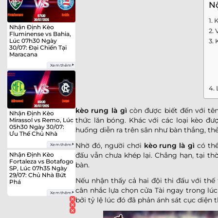
Nộ
K
Nhận Định Kèo
Fluminense vs Bahia,
Lúc 07h30 Ngày
30/07: Đại Chiến Tại
Maracana
Xem thêm
kèo rung là gì
còn được biết đến với tên
Nhận Định Kèo
thức lăn bóng. Khác với các loại kèo đượ
Mirassol vs Remo, Lúc
05h30 Ngày 30/07:
huống diễn ra trên sân như bàn thắng, thẻ
Ưu Thế Chủ Nhà
Nhờ đó, người chơi
kèo rung là gì
có th
Xem thêm
đấu vẫn chưa khép lại. Chẳng hạn, tại thờ
Nhận Định Kèo
Fortaleza vs Botafogo
bàn.
SP, Lúc 07h35 Ngày
29/07: Chủ Nhà Bứt
Nếu nhận thấy cả hai đội thi đấu với th
Phá
cân nhắc lựa chọn cửa Tài ngay trong lúc 
Xem thêm
bởi tỷ lệ lúc đó đã phản ánh sát cục diện t