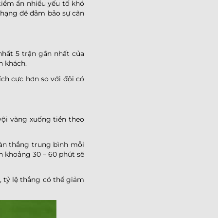
tiềm ẩn nhiều yếu tố khó
p hạng để đảm bảo sự cân
nhất 5 trận gần nhất của
ân khách.
ích cực hơn so với đội có
vội vàng xuống tiền theo
 bàn thắng trung bình mỗi
ăn khoảng 30 – 60 phút sẽ
, tỷ lệ thắng có thể giảm