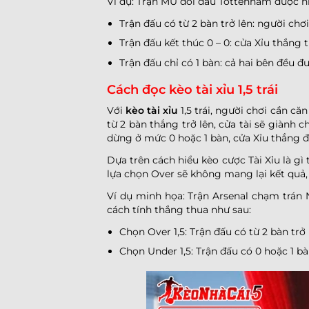
Ví dụ: Trận MU đối đầu Tottenham được n
Trận đấu có từ 2 bàn trở lên: người chơ
Trận đấu kết thúc 0 – 0: cửa Xỉu thắng t
Trận đấu chỉ có 1 bàn: cả hai bên đều đ
Cách đọc kèo tài xỉu 1,5 trái
Với
kèo tài xỉu
1,5 trái, người chơi cần c
từ 2 bàn thắng trở lên, cửa tài sẽ giành 
dừng ở mức 0 hoặc 1 bàn, cửa Xỉu thắng đ
Dựa trên cách hiểu kèo cược Tài Xỉu là gì 
lựa chọn Over sẽ không mang lại kết quả, 
Ví dụ minh họa: Trận Arsenal chạm trán N
cách tính thắng thua như sau:
Chọn Over 1,5: Trận đấu có từ 2 bàn trở
Chọn Under 1,5: Trận đấu có 0 hoặc 1 bà