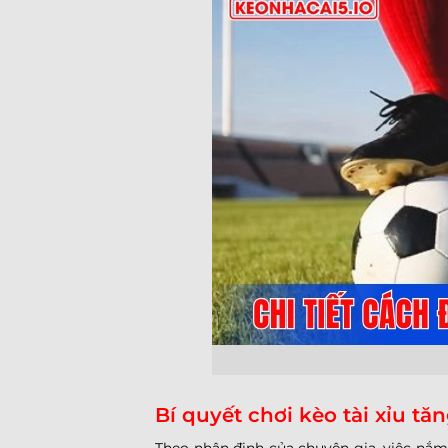
Bí quyết chơi kèo tài xỉu t
Theo nhận định của chuyên gia, việc nắm 