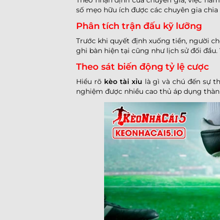
số mẹo hữu ích được các chuyên gia chia 
Phân tích trận đấu kỹ lưỡng
Trước khi quyết định xuống tiền, người c
ghi bàn hiện tại cũng như lịch sử đối đầu
Theo sát biến động tỷ lệ cược
Hiểu rõ
kèo tài xỉu
là gì và chú đến sự t
nghiệm được nhiều cao thủ áp dụng thành 