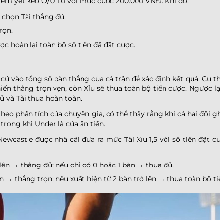
iêm yết kèo O/U 1.0 với mức cược 200.000 VNĐ. Khi đó:
i chọn Tài thắng đủ.
rọn.
ược hoàn lại toàn bộ số tiền đã đặt cược.
ăn cứ vào tổng số bàn thắng của cả trận để xác định kết quả. Cụ t
chiến thắng trọn vẹn, còn Xỉu sẽ thua toàn bộ tiền cược. Ngược lạ
ủ và Tài thua hoàn toàn.
theo phân tích của chuyên gia, có thể thấy rằng khi cả hai đội gh
trong khi Under là cửa ăn tiền.
ewcastle được nhà cái đưa ra mức Tài Xỉu 1,5 với số tiền đặt c
 lên → thắng đủ; nếu chỉ có 0 hoặc 1 bàn → thua đủ.
n → thắng trọn; nếu xuất hiện từ 2 bàn trở lên → thua toàn bộ ti