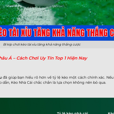
Bí kíp chơi kèo tài xỉu tăng khả năng thắng cược
âu Á – Cách Chơi Uy Tín Top 1 Hiện Nay
ỉu
đã giúp bạn hiểu rõ hơn về tỷ lệ kèo một cách chính xác. N
ấp dẫn, Kèo Nhà Cái chắc chắn là lựa chọn không nên bỏ qua.
Tỷ lệ kèo nhà cái
Kè