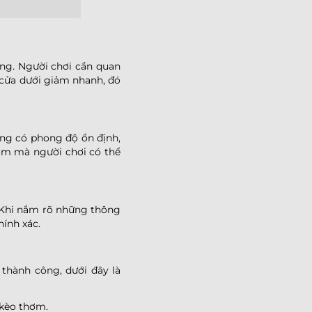
óng. Người chơi cần quan
i cửa dưới giảm nhanh, đó
óng có phong độ ổn định,
hơm mà người chơi có thể
. Khi nắm rõ những thông
hính xác.
 thành công, dưới đây là
 kèo thơm.