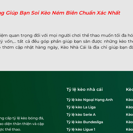
ng Giúp Bạn Soi Kèo Ném Biên Chuẩn Xác Nhất
iệm quan trọng đối với mọi người chơi thể thao muốn tối đa hóa
n lý vốn,… tất cả đều góp phần giúp bạn săn được những kèo t
thơm cập nhật hàng ngày, Kèo Nhà Cái là địa chỉ giúp bạn đá
Tỷ lệ kèo nhà cái
Kè
Tỷ lệ kèo Ngoại Hạng Anh
Kèo
Tỷ lệ kèo La Liga
Kèo
Tỷ lệ kèo Serie A
Kèo
g cấp tỷ lệ kèo bóng đá,
Tỷ lệ kèo Bundesliga
Kèo
ao diện thân thiện và cập
Tỷ lệ kèo Ligue 1
Kèo
ợc thể thao.