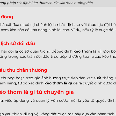
ng pháp xác định kèo thơm chuẩn xác theo hướng dẫn
n động
hà cái đưa ra có sự chênh lệch nhất định so với thực lực đội b
á xem kèo nào có khả năng sinh lời cao. Ví dụ, nếu tỷ lệ cược độ
lịch sử đối đầu
hai đội là cơ sở quan trọng để xác định
kèo thơm là gì
. Đội b
hắng trong các trận đối đầu trực tiếp, thường tạo ra các kèo t
 cầu thủ chấn thương
ấn thương hoặc treo giò ảnh hưởng trực tiếp đến xác suất thắng
tiềm năng, từ đó xác định
kèo thơm là gì
để ra quyết định cược c
o thơm là gì từ chuyên gia
u, việc áp dụng và quản lý vốn cược mới là yếu tố quyết định
bạn yêu thích, đừng vội vàng đặt cược mà hãy dựa vào phân tích