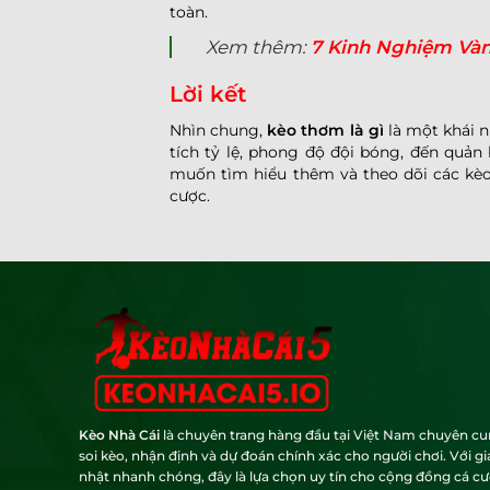
toàn.
Xem thêm:
7 Kinh Nghiệm Và
Lời kết
Nhìn chung,
kèo thơm là gì
là một khái n
tích tỷ lệ, phong độ đội bóng, đến quả
muốn tìm hiểu thêm và theo dõi các kèo 
cược.
Kèo Nhà Cái
là chuyên trang hàng đầu tại Việt Nam chuyên cun
soi kèo, nhận định và dự đoán chính xác cho người chơi. Với gi
nhật nhanh chóng, đây là lựa chọn uy tín cho cộng đồng cá cư