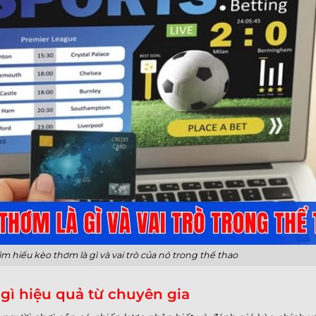
ìm hiểu kèo thơm là gì và vai trò của nó trong thể thao
gì hiệu quả từ chuyên gia