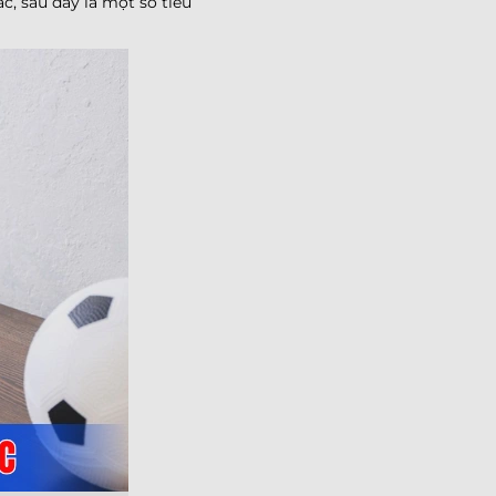
c, sau đây là một số tiêu