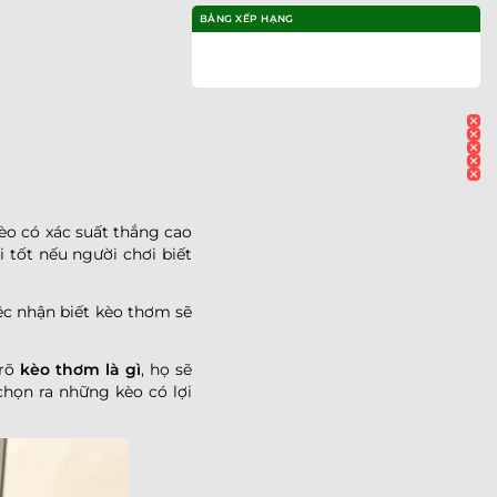
BẢNG XẾP HẠNG
èo có xác suất thắng cao
i tốt nếu người chơi biết
iệc nhận biết kèo thơm sẽ
 rõ
kèo thơm là gì
, họ sẽ
 chọn ra những kèo có lợi