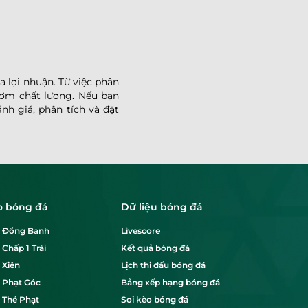
 lợi nhuận. Từ việc phân
hơm chất lượng. Nếu bạn
nh giá, phân tích và đặt
o bóng đá
Dữ liệu bóng đá
 Đồng Banh
Livescore
 Chấp 1 Trái
Kết quả bóng đá
 Xiên
Lịch thi đấu bóng đá
 Phạt Góc
Bảng xếp hạng bóng đá
 Thẻ Phạt
Soi kèo bóng đá