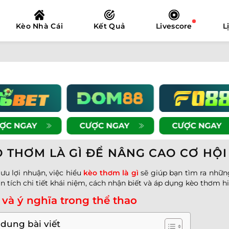
Kèo Nhà Cái
Kết Quả
L
Livescore
O THƠM LÀ GÌ ĐỂ NÂNG CAO CƠ HỘ
ưu lợi nhuận, việc hiểu
kèo thơm là gì
sẽ giúp bạn tìm ra nhữn
n tích chi tiết khái niệm, cách nhận biết và áp dụng kèo thơm h
 và ý nghĩa trong thể thao
 dung bài viết