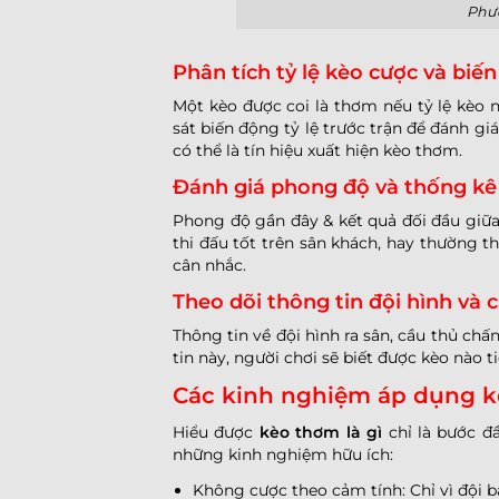
Phươ
Phân tích tỷ lệ kèo cược và biế
Một kèo được coi là thơm nếu tỷ lệ kèo n
sát biến động tỷ lệ trước trận để đánh gi
có thể là tín hiệu xuất hiện kèo thơm.
Đánh giá phong độ và thống kê 
Phong độ gần đây & kết quả đối đầu giữa 
thi đấu tốt trên sân khách, hay thường t
cân nhắc.
Theo dõi thông tin đội hình và
Thông tin về đội hình ra sân, cầu thủ ch
tin này, người chơi sẽ biết được kèo nào 
Các kinh nghiệm áp dụng kè
Hiểu được
kèo thơm là gì
chỉ là bước đầ
những kinh nghiệm hữu ích:
Không cược theo cảm tính: Chỉ vì đội 