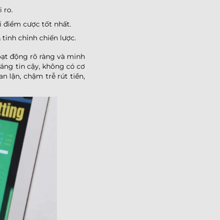
 ro.
i điểm cược tốt nhất.
tinh chỉnh chiến lược.
hoạt động rõ ràng và minh
áng tin cậy, không có cơ
n lận, chậm trễ rút tiền,