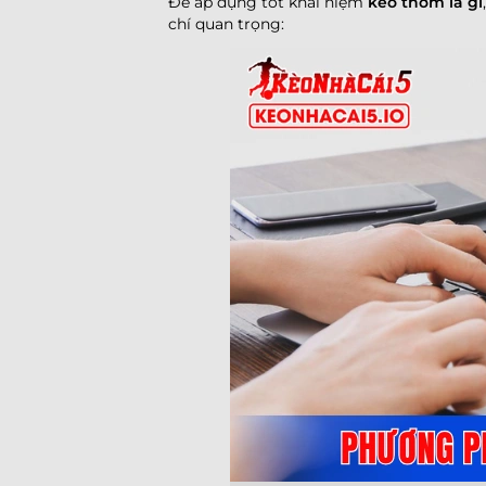
Để áp dụng tốt khái niệm
kèo thơm là gì
chí quan trọng: