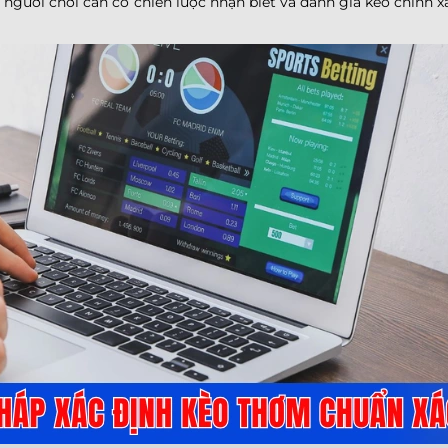
, người chơi cần có chiến lược nhận biết và đánh giá kèo chính xá