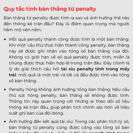
Quy tắc tính bàn thắng từ penalty
Bàn thắng từ penalty được tính ra sao và ảnh hưởng thế nào
đến thống kê trận đấu? Đây là điểm quan trọng mà người
hâm mộ nên nắm.
Mỗi quả penalty thành công được tính là một bàn thắng:
Khi một cầu thủ thực hiện thành công penalty, bàn thắng
này sẽ được ghi nhận vào tổng số bàn thắng của đội.
Không có giới hạn về số quả penalty được tính, miễn là
chúng được thực hiện hợp lệ trong trận đấu. Đây chính là
lý do giải thích câu hỏi
tài xỉu penalty tính trong mấy
trái
: mỗi quả là một trái và tất cả đều được tính vào tổng
số bàn thắng.
Penalty hỏng không ảnh hưởng tổng bàn thắng: Nếu cầu
thủ sút hỏng penalty, bàn thắng sẽ không được tính.
Thông tin này quan trọng với những ai theo dõi số liệu
thống kê trận đấu, giúp phân tích chính xác hơn về hiệu
suất ghi bàn của đội bóng.
Ảnh hưởng đến kết quả tài xỉu: Trong các phân tích tỷ số,
bàn thắng từ penalty cũng được cộng vào tổng số bàn