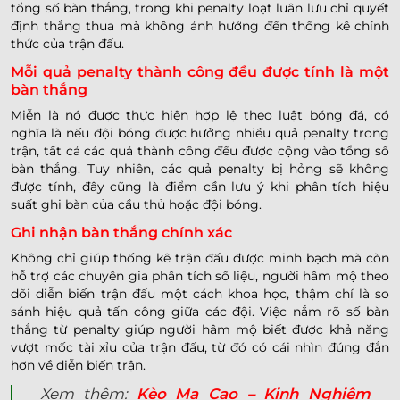
tổng số bàn thắng, trong khi penalty loạt luân lưu chỉ quyết
định thắng thua mà không ảnh hưởng đến thống kê chính
thức của trận đấu.
Mỗi quả penalty thành công đều được tính là một
bàn thắng
Miễn là nó được thực hiện hợp lệ theo luật bóng đá, có
nghĩa là nếu đội bóng được hưởng nhiều quả penalty trong
trận, tất cả các quả thành công đều được cộng vào tổng số
bàn thắng. Tuy nhiên, các quả penalty bị hỏng sẽ không
được tính, đây cũng là điểm cần lưu ý khi phân tích hiệu
suất ghi bàn của cầu thủ hoặc đội bóng.
Ghi nhận bàn thắng chính xác
Không chỉ giúp thống kê trận đấu được minh bạch mà còn
hỗ trợ các chuyên gia phân tích số liệu, người hâm mộ theo
dõi diễn biến trận đấu một cách khoa học, thậm chí là so
sánh hiệu quả tấn công giữa các đội. Việc nắm rõ số bàn
thắng từ penalty giúp người hâm mộ biết được khả năng
vượt mốc tài xỉu của trận đấu, từ đó có cái nhìn đúng đắn
hơn về diễn biến trận.
Xem thêm:
Kèo Ma Cao – Kinh Nghiệm