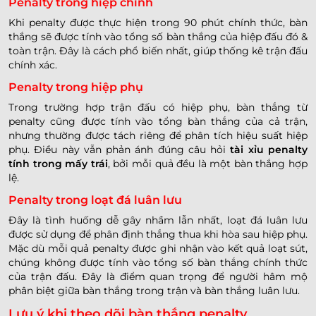
Penalty trong hiệp chính
Khi penalty được thực hiện trong 90 phút chính thức, bàn
thắng sẽ được tính vào tổng số bàn thắng của hiệp đấu đó &
toàn trận. Đây là cách phổ biến nhất, giúp thống kê trận đấu
chính xác.
Penalty trong hiệp phụ
Trong trường hợp trận đấu có hiệp phụ, bàn thắng từ
penalty cũng được tính vào tổng bàn thắng của cả trận,
nhưng thường được tách riêng để phân tích hiệu suất hiệp
phụ. Điều này vẫn phản ánh đúng câu hỏi
tài xỉu penalty
tính trong mấy trái
, bởi mỗi quả đều là một bàn thắng hợp
lệ.
Penalty trong loạt đá luân lưu
Đây là tình huống dễ gây nhầm lẫn nhất, loạt đá luân lưu
được sử dụng để phân định thắng thua khi hòa sau hiệp phụ.
Mặc dù mỗi quả penalty được ghi nhận vào kết quả loạt sút,
chúng không được tính vào tổng số bàn thắng chính thức
của trận đấu. Đây là điểm quan trọng để người hâm mộ
phân biệt giữa bàn thắng trong trận và bàn thắng luân lưu.
Lưu ý khi theo dõi bàn thắng penalty