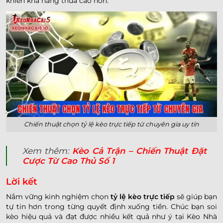
khiến khả năng thua cao hơn.
Chiến thuật chọn tỷ lệ kèo trực tiếp từ chuyên gia uy tín
Xem thêm:
Kèo Cả Trận – Chiến Thuật Đặt
Cược Từ Cao Thủ Số 1
Lời kết
Nắm vững kinh nghiệm chọn
tỷ lệ kèo trực tiếp
sẽ giúp bạn
tự tin hơn trong từng quyết định xuống tiền. Chúc bạn soi
kèo hiệu quả và đạt được nhiều kết quả như ý tại Kèo Nhà