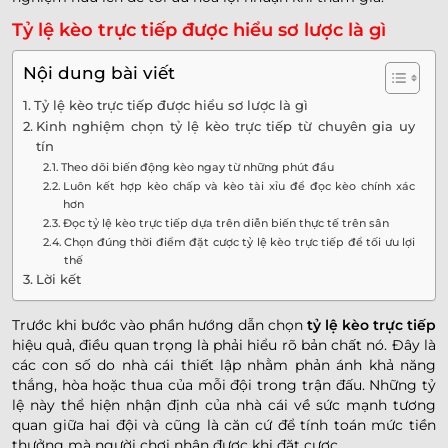
Tỷ lệ kèo trực tiếp được hiểu sơ lược là gì
Nội dung bài viết
Tỷ lệ kèo trực tiếp được hiểu sơ lược là gì
Kinh nghiệm chọn tỷ lệ kèo trực tiếp từ chuyên gia uy
tín
Theo dõi biến động kèo ngay từ những phút đầu
Luôn kết hợp kèo chấp và kèo tài xỉu để đọc kèo chính xác
hơn
Đọc tỷ lệ kèo trực tiếp dựa trên diễn biến thực tế trên sân
Chọn đúng thời điểm đặt cược tỷ lệ kèo trực tiếp để tối ưu lợi
thế
Lời kết
Trước khi bước vào phần hướng dẫn chọn
tỷ lệ kèo trực tiếp
hiệu quả, điều quan trọng là phải hiểu rõ bản chất nó. Đây là
các con số do nhà cái thiết lập nhằm phản ánh khả năng
thắng, hòa hoặc thua của mỗi đội trong trận đấu. Những tỷ
lệ này thể hiện nhận định của nhà cái về sức mạnh tương
quan giữa hai đội và cũng là căn cứ để tính toán mức tiền
thưởng mà người chơi nhận được khi đặt cược.