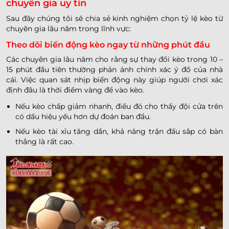
chuyên gia uy tín
Sau đây chúng tôi sẽ chia sẻ kinh nghiệm chọn tỷ lệ kèo từ
chuyên gia lâu năm trong lĩnh vực:
Theo dõi biến động kèo ngay từ những phút đầu
Các chuyên gia lâu năm cho rằng sự thay đổi kèo trong 10 –
15 phút đầu tiên thường phản ánh chính xác ý đồ của nhà
cái. Việc quan sát nhịp biến động này giúp người chơi xác
định đâu là thời điểm vàng để vào kèo.
Nếu kèo chấp giảm nhanh, điều đó cho thấy đội cửa trên
có dấu hiệu yếu hơn dự đoán ban đầu.
Nếu kèo tài xỉu tăng dần, khả năng trận đấu sắp có bàn
thắng là rất cao.