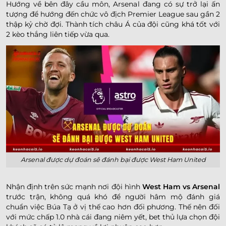
Hướng về bên đây cầu môn, Arsenal đang có sự trở lại ấn
tượng để hướng đến chức vô địch Premier League sau gần 2
thập kỷ chờ đợi. Thành tích châu Á của đội cũng khá tốt với
2 kèo thắng liên tiếp vừa qua.
Arsenal được dự đoán sẽ đánh bại được West Ham United
Nhận định trên sức mạnh nơi đội hình
West Ham vs Arsenal
trước trận, không quá khó để người hâm mộ đánh giá
chuẩn việc Búa Tạ ở vị thế cao hơn đối phương. Thế nên đối
với mức chấp 1.0 nhà cái đang niêm yết, bet thủ lựa chọn đội