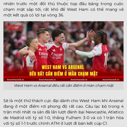
nhiên trước một đối thủ thuộc top đầu bảng trong cuộc
chạm mặt sắp tới, rất khó để West Ham có thể mang về
một kết quả có lợi tại vòng 36.
West Ham vs Arsenal đều rất cần điểm ở màn chạm mặt
Sẽ là một thử thách cực đại dành cho West Ham khi Arsenal
đang ở một điểm rơi phong độ rất cao. Câu lạc bộ trong 4
trận mới nhất ra sân đã lần lượt đánh bại Newcastle, Atletico
de Madrid với tỷ số 1-0, thắng Fulham 3-0 và có 1 trận hòa
với tỷ số 1-1 trước chính ATM ở lượt đi bán kết cúp C1.