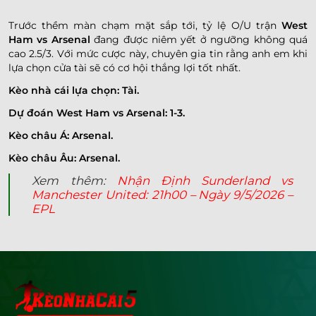
Trước thềm màn chạm mặt sắp tới, tỷ lệ O/U trận
West
Ham vs Arsenal
đang được niêm yết ở ngưỡng không quá
cao 2.5/3. Với mức cược này, chuyên gia tin rằng anh em khi
lựa chọn cửa tài sẽ có cơ hội thắng lợi tốt nhất.
Kèo nhà cái lựa chọn: Tài.
Dự đoán West Ham vs Arsenal: 1-3.
Kèo châu Á: Arsenal.
Kèo châu Âu: Arsenal.
Xem thêm:
Nhận Định Sunderland vs
Manchester United: 21h00 – Ngày 9/5/2026 –
EPL