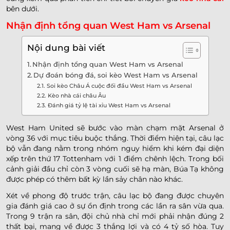
bên dưới.
Nhận định tổng quan West Ham vs Arsenal
Nội dung bài viết
Nhận định tổng quan West Ham vs Arsenal
Dự đoán bóng đá, soi kèo West Ham vs Arsenal
Soi kèo Châu Á cuộc đối đầu West Ham vs Arsenal
Kèo nhà cái châu Âu
Đánh giá tỷ lệ tài xỉu West Ham vs Arsenal
West Ham United sẽ bước vào màn chạm mặt Arsenal ở
vòng 36 với mục tiêu buộc thắng. Thời điểm hiện tại, câu lạc
bộ vẫn đang nằm trong nhóm nguy hiểm khi kém đại diện
xếp trên thứ 17 Tottenham với 1 điểm chênh lệch. Trong bối
cảnh giải đầu chỉ còn 3 vòng cuối sẽ hạ màn, Búa Tạ không
được phép có thêm bất kỳ lần sảy chân nào khác.
Xét về phong độ trước trận, câu lạc bộ đang được chuyên
gia đánh giá cao ở sự ổn định trong các lần ra sân vừa qua.
Trong 9 trận ra sân, đội chủ nhà chỉ mới phải nhận đúng 2
thất bại, mang về được 3 thắng lợi và có 4 tỷ số hòa. Tuy