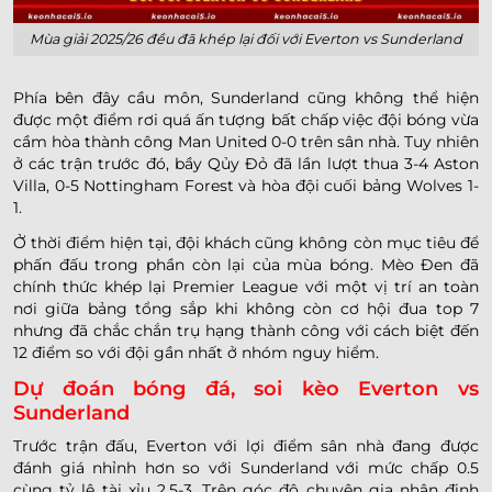
Mùa giải 2025/26 đều đã khép lại đối với Everton vs Sunderland
Phía bên đây cầu môn, Sunderland cũng không thể hiện
được một điểm rơi quá ấn tượng bất chấp việc đội bóng vừa
cầm hòa thành công Man United 0-0 trên sân nhà. Tuy nhiên
ở các trận trước đó, bầy Qủy Đỏ đã lần lượt thua 3-4 Aston
Villa, 0-5 Nottingham Forest và hòa đội cuối bảng Wolves 1-
1.
Ở thời điểm hiện tại, đội khách cũng không còn mục tiêu để
phấn đấu trong phần còn lại của mùa bóng. Mèo Đen đã
chính thức khép lại Premier League với một vị trí an toàn
nơi giữa bảng tổng sắp khi không còn cơ hội đua top 7
nhưng đã chắc chắn trụ hạng thành công với cách biệt đến
12 điểm so với đội gần nhất ở nhóm nguy hiểm.
Dự đoán bóng đá, soi kèo Everton vs
Sunderland
Trước trận đấu, Everton với lợi điểm sân nhà đang được
đánh giá nhỉnh hơn so với Sunderland với mức chấp 0.5
cùng tỷ lệ tài xỉu 2.5-3. Trên góc độ chuyên gia nhận định