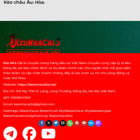
Kèo châu Âu: Hòa.
Kèo Nhà Cái
là chuyên trang hàng đầu tại Việt Nam chuyên cung cấp tỷ lệ kèo
bóng đá, soi kèo, nhận định và dự đoán chính xác cho người chơi. Với giao diện
thân thiện và cập nhật nhanh chóng, đây là lựa chọn uy tín cho cộng đồng cá
cược thể thao.
Website:
https://keonhacai5a.net/
Địa chỉ: 103 Ng. 1194 Đ. Láng, Láng Thượng, Đống Đa, Hà Nội, Việt Nam
SĐT: 0909541309
Email:
keonhaca5io@gmail.com
Hashtags: #keonhacai #keonhcai5 #tylekeonhacai #tylekeobongda
#keonhacaitructiephomnay #keonhacai5io