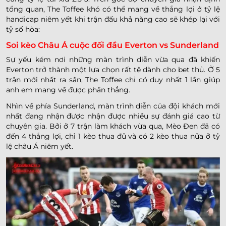
tổng quan, The Toffee khó có thể mang về thắng lợi ở tỷ lệ
handicap niêm yết khi trận đấu khả năng cao sẽ khép lại với
tỷ số hòa:
Soi kèo Châu Á cuộc đối đầu Everton vs Sunderland
Sự yếu kém nơi những màn trình diễn vừa qua đã khiến
Everton trở thành một lựa chọn rất tệ dành cho bet thủ. Ở 5
trận mới nhất ra sân, The Toffee chỉ có duy nhất 1 lần giúp
anh em mang về được phần thắng.
Nhìn về phía Sunderland, màn trình diễn của đội khách mới
nhất đang nhận được nhận được nhiều sự đánh giá cao từ
chuyên gia. Bởi ở 7 trận làm khách vừa qua, Mèo Đen đã có
đến 4 thắng lợi, chỉ 1 kèo thua đủ và có 2 kèo thua nửa ở tỷ
lệ châu Á niêm yết.