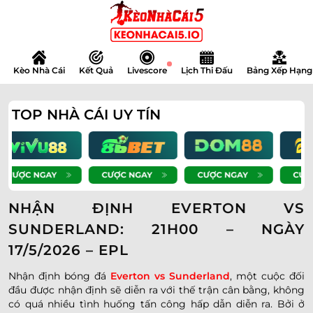
Bỏ
qua
nội
dung
Kèo Nhà Cái
Kết Quả
Lịch Thi Đấu
Bảng Xếp Hạng
Livescore
TOP NHÀ CÁI UY TÍN
NHẬN ĐỊNH EVERTON VS
SUNDERLAND: 21H00 – NGÀY
17/5/2026 – EPL
Nhận định bóng đá
Everton vs Sunderland
, một cuộc đối
đầu được nhận định sẽ diễn ra với thế trận cân bằng, không
có quá nhiều tình huống tấn công hấp dẫn diễn ra. Bởi ở