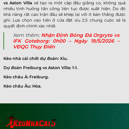
vs Aston Villa
sẽ tạo ra một cặp đấu giằng co, không quá
nhiều tình huống tấn công liên tục được xuất hiện. Do đó
khả năng rất cao trận đấu sẽ khép lại với ít bàn thắng được
ghi. Lựa chọn vào tiền ở cửa đặt xỉu 2.5 chung cuộc sẽ là
quyết định chính xác nhất.
Xem thêm:
Nhận Định Bóng Đá Orgryte vs
IFK Goteborg: 0h00 – Ngày 19/5/2026 –
VĐQG Thụy Điển
Kèo nhà cái chốt dự đoán: Xỉu.
Dự đoán Freiburg vs Aston Villa: 1-1.
Kèo châu Á: Freiburg.
Kèo châu Âu: Hòa.