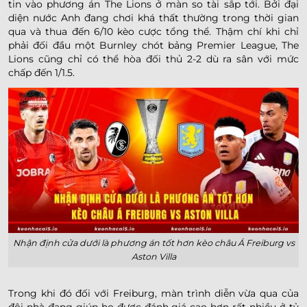
tin vào phương án The Lions ở màn so tài sắp tới. Bởi đại
diện nước Anh đang chơi khá thất thường trong thời gian
qua và thua đến 6/10 kèo cược tổng thể. Thậm chí khi chỉ
phải đối đầu một Burnley chót bảng Premier League, The
Lions cũng chỉ có thể hòa đối thủ 2-2 dù ra sân với mức
chấp đến 1/1.5.
Nhận định cửa dưới là phương án tốt hơn kèo châu Á Freiburg vs
Aston Villa
Trong khi đó đối với Freiburg, màn trình diễn vừa qua của