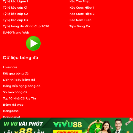
Tỷ lệ kèo Ligue 1
Kèo Thẻ Phạt
Tỷ lệ kèo cúp C1
Kèo Cược Hiệp 1
Tỷ lệ kèo cúp C2
Kèo Cược Hiệp 2
Tỷ lệ kèo cúp C3
Kèo Ném Biên
Tỷ lệ bóng đá World Cup 2026
Tips Bóng Đá
Sơ Đồ Trang Web
Dữ liệu bóng đá
Livescore
Kết quả bóng đá
Lịch thi đấu bóng đá
Bảng xếp hạng bóng đá
Soi kèo bóng đá
Top 10 Nhà Cái Uy Tín
Bóng đá wap
Bongdaso
Bongdanet
Copyright 2026 ©
Kèo Nhà Cái
| Bản quyền thuộc về keonhacai5a.net | Kèo Nhà Cái