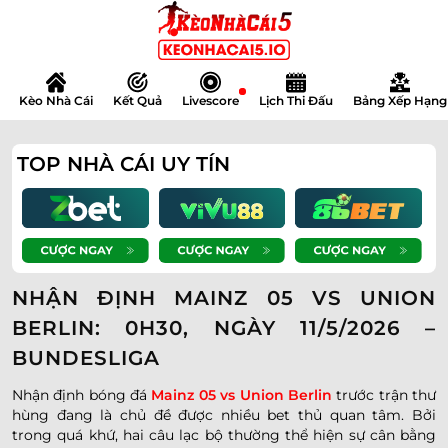
Bỏ
qua
nội
dung
Kèo Nhà Cái
Kết Quả
Lịch Thi Đấu
Bảng Xếp Hạng
Livescore
TOP NHÀ CÁI UY TÍN
NHẬN ĐỊNH MAINZ 05 VS UNION
BERLIN: 0H30, NGÀY 11/5/2026 –
BUNDESLIGA
Nhận định bóng đá
Mainz 05 vs Union Berlin
trước trận thư
hùng đang là chủ đề được nhiều bet thủ quan tâm. Bởi
trong quá khứ, hai câu lạc bộ thường thể hiện sự cân bằng