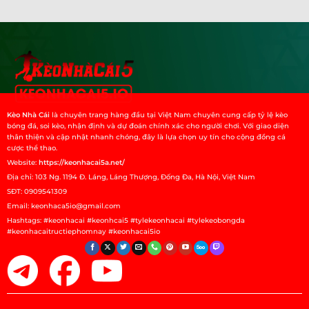
Kèo Nhà Cái
là chuyên trang hàng đầu tại Việt Nam chuyên cung cấp tỷ lệ kèo
bóng đá, soi kèo, nhận định và dự đoán chính xác cho người chơi. Với giao diện
thân thiện và cập nhật nhanh chóng, đây là lựa chọn uy tín cho cộng đồng cá
cược thể thao.
Website:
https://keonhacai5a.net/
Địa chỉ: 103 Ng. 1194 Đ. Láng, Láng Thượng, Đống Đa, Hà Nội, Việt Nam
SĐT: 0909541309
Email:
keonhaca5io@gmail.com
Hashtags: #keonhacai #keonhcai5 #tylekeonhacai #tylekeobongda
#keonhacaitructiephomnay #keonhacai5io