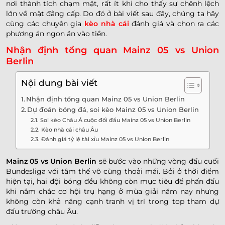
nơi thành tích chạm mặt, rất ít khi cho thấy sự chênh lệch
lớn về mặt đẳng cấp. Do đó ở bài viết sau đây, chúng ta hãy
cùng các chuyên gia
kèo nhà cái
đánh giá và chọn ra các
phương án ngon ăn vào tiền.
Nhận định tổng quan Mainz 05 vs Union
Berlin
Nội dung bài viết
Nhận định tổng quan Mainz 05 vs Union Berlin
Dự đoán bóng đá, soi kèo Mainz 05 vs Union Berlin
Soi kèo Châu Á cuộc đối đầu Mainz 05 vs Union Berlin
Kèo nhà cái châu Âu
Đánh giá tỷ lệ tài xỉu Mainz 05 vs Union Berlin
Mainz 05 vs Union Berlin
sẽ bước vào những vòng đấu cuối
Bundesliga với tâm thế vô cùng thoải mái. Bởi ở thời điểm
hiện tại, hai đội bóng đều không còn mục tiêu để phấn đấu
khi nắm chắc cơ hội trụ hạng ở mùa giải năm nay nhưng
không còn khả năng cạnh tranh vị trí trong top tham dự
đấu trường châu Âu.