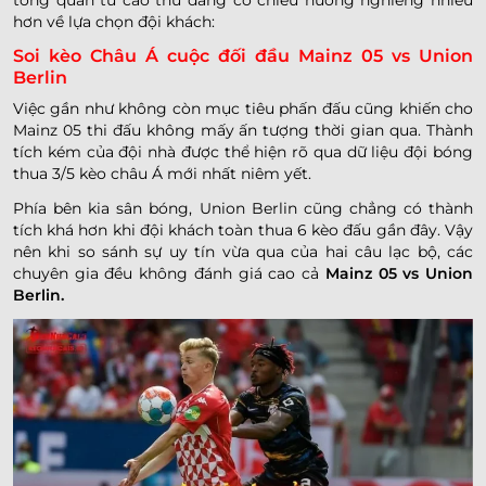
tổng quan từ cao thủ đang có chiều hướng nghiêng nhiều
hơn về lựa chọn đội khách:
Soi kèo Châu Á cuộc đối đầu Mainz 05 vs Union
Berlin
Việc gần như không còn mục tiêu phấn đấu cũng khiến cho
Mainz 05 thi đấu không mấy ấn tượng thời gian qua. Thành
tích kém của đội nhà được thể hiện rõ qua dữ liệu đội bóng
thua 3/5 kèo châu Á mới nhất niêm yết.
Phía bên kia sân bóng, Union Berlin cũng chẳng có thành
tích khá hơn khi đội khách toàn thua 6 kèo đấu gần đây. Vậy
nên khi so sánh sự uy tín vừa qua của hai câu lạc bộ, các
chuyên gia đều không đánh giá cao cả
Mainz 05 vs Union
Berlin.