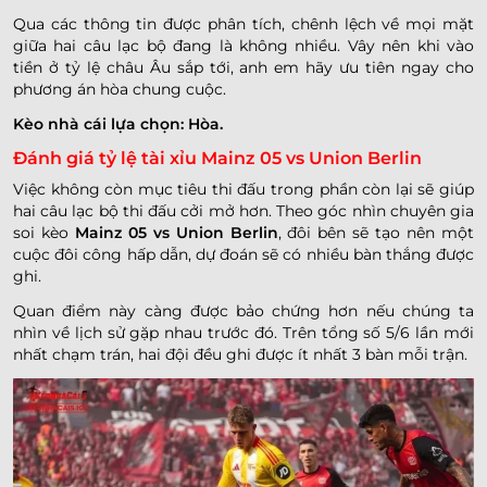
Qua các thông tin được phân tích, chênh lệch về mọi mặt
giữa hai câu lạc bộ đang là không nhiều. Vây nên khi vào
tiền ở tỷ lệ châu Âu sắp tới, anh em hãy ưu tiên ngay cho
phương án hòa chung cuộc.
Kèo nhà cái lựa chọn: Hòa.
Đánh giá tỷ lệ tài xỉu Mainz 05 vs Union Berlin
Việc không còn mục tiêu thi đấu trong phần còn lại sẽ giúp
hai câu lạc bộ thi đấu cởi mở hơn. Theo góc nhìn chuyên gia
soi kèo
Mainz 05 vs Union Berlin
, đôi bên sẽ tạo nên một
cuộc đôi công hấp dẫn, dự đoán sẽ có nhiều bàn thắng được
ghi.
Quan điểm này càng được bảo chứng hơn nếu chúng ta
nhìn về lịch sử gặp nhau trước đó. Trên tổng số 5/6 lần mới
nhất chạm trán, hai đội đều ghi được ít nhất 3 bàn mỗi trận.