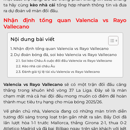
ta hãy cùng
kèo nhà cái
tổng hợp nhanh thông tin và đưa
ra dự đoán về màn đối đầu.
Nhận định tổng quan Valencia vs Rayo
Vallecano
Nội dung bài viết
Nhận định tổng quan Valencia vs Rayo Vallecano
Dự đoán bóng đá, soi kèo Valencia vs Rayo Vallecano
Soi kèo Châu Á cuộc đối đầu Valencia vs Rayo Vallecano
Kèo nhà cái châu Âu
Đánh giá tỷ lệ tài xỉu Valencia vs Rayo Vallecano
Valencia vs Rayo Vallecano
sẽ có một trận đối đầu căng
thẳng trong khuôn khổ vòng 37 La Liga. Đây sẽ là màn
chạm mặt mà cả hai đội đều mong muốn có điểm để hoàn
thành mục tiêu trụ hạng cho mùa bóng 2025/26.
Về phần chủ nhà, Valencia đang có những màn trình diễn
tương đối sáng trong loạt trận gần nhất ra sân. Bầy Dơi đã
lần lượt hòa 1-1 trước Mallorca, thắng Girona 2-1, thua 0-2
Atletico Madrid và đả bại Bilbao ngay trên sân khách với kết