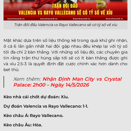
Trận đối đầu Valencia vs Rayo Vallecano sẽ có tỷ số về xỉu
Mặt khác dựa trên số liệu thống kê trong quá khứ ghi nhận,
ở cả 6 lần gần nhất hai đội gặp nhau đều khép lại với tỷ số
tối đa chỉ 2 bàn thắng. Với những số liệu đó, các chuyên gia
tin rằng trận thư hùng sắp tới sẽ có ít bàn thắng được ghi
và xỉu 2.5-3 là quyết định đặt cược chính xác hơn dành cho
bet thủ.
Xem thêm:
Nhận Định Man City vs Crystal
Palace: 2h00 – Ngày 14/5/2026
Kèo nhà cái chốt dự đoán: Xỉu.
Dự đoán Valencia vs Rayo Vallecano: 1-1.
Kèo châu Á: Rayo Vallecano.
Kèo châu Âu: Hòa.