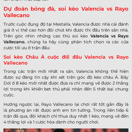
Dự đoán bóng đá, soi kèo Valencia vs Rayo
Vallecano
Trước cuộc đụng độ tại Mestalla, Valencia được nhà cái đánh
giá ở vị thế cao hơn đôi chút khi được thi đấu trên sân nhà.
Trên góc nhìn những cao thủ soi kèo
Valencia vs Rayo
Vallecano
, chúng ta hãy cùng phân tích chọn ra các cửa
cược tối ưu ở trận đấu:
Soi kèo Châu Á cuộc đối đầu Valencia vs Rayo
Vallecano
Trong các trận mới nhất ra sân, Valencia không thể hiện
được sự đáng tin cậy khi xét trên góc độ kèo châu Á. Bầy
Dơi ở 8 kèo mới nhất được đưa ra chỉ mang về được 2 thắng
lợi trong khi khiến bet thủ phải nhận đến 5 thất bại chung
cuộc.
Hướng ngược lại, Rayo Vallecano lại chơi rất tốt gần đây là
là phương án rất được anh em tin tưởng. Trong liên tiếp 6
trận đã qua, đội khách chỉ thua duy nhất 1 kèo, mang về đến
4 thắng lợi và 1 cược hòa dành cho người chơi.