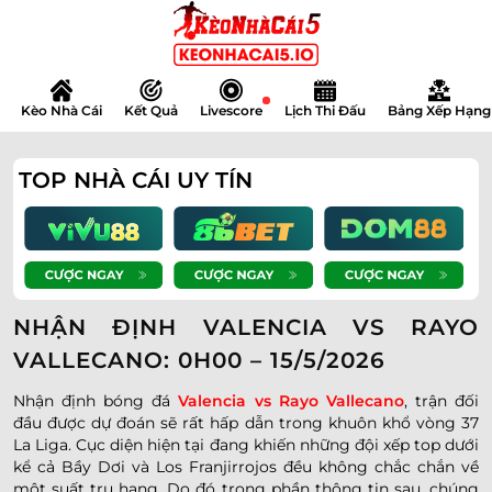
Bỏ
qua
nội
dung
Kèo Nhà Cái
Kết Quả
Lịch Thi Đấu
Bảng Xếp Hạng
Livescore
TOP NHÀ CÁI UY TÍN
NHẬN ĐỊNH VALENCIA VS RAYO
VALLECANO: 0H00 – 15/5/2026
Nhận định bóng đá
Valencia vs Rayo Vallecano
, trận đối
đầu được dự đoán sẽ rất hấp dẫn trong khuôn khổ vòng 37
La Liga. Cục diện hiện tại đang khiến những đội xếp top dưới
kể cả Bầy Dơi và Los Franjirrojos đều không chắc chắn về
một suất trụ hạng. Do đó trong phần thông tin sau, chúng