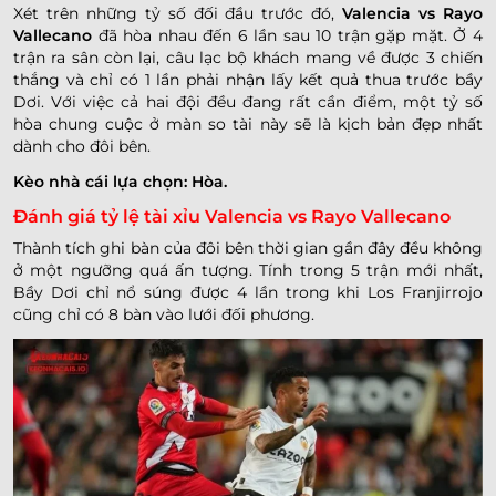
Xét trên những tỷ số đối đầu trước đó,
Valencia vs Rayo
Vallecano
đã hòa nhau đến 6 lần sau 10 trận gặp mặt. Ở 4
trận ra sân còn lại, câu lạc bộ khách mang về được 3 chiến
thắng và chỉ có 1 lần phải nhận lấy kết quả thua trước bầy
Dơi. Với việc cả hai đội đều đang rất cần điểm, một tỷ số
hòa chung cuộc ở màn so tài này sẽ là kịch bản đẹp nhất
dành cho đôi bên.
Kèo nhà cái lựa chọn: Hòa.
Đánh giá tỷ lệ tài xỉu Valencia vs Rayo Vallecano
Thành tích ghi bàn của đôi bên thời gian gần đây đều không
ở một ngưỡng quá ấn tượng. Tính trong 5 trận mới nhất,
Bầy Dơi chỉ nổ súng được 4 lần trong khi Los Franjirrojo
cũng chỉ có 8 bàn vào lưới đối phương.