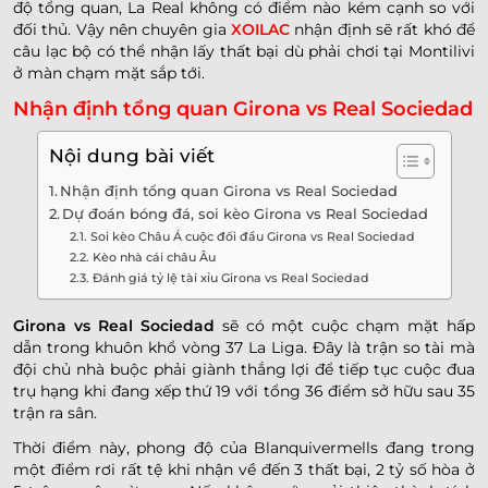
độ tổng quan, La Real không có điểm nào kém cạnh so với
đối thủ. Vậy nên chuyên gia
XOILAC
nhận định sẽ rất khó để
câu lạc bộ có thể nhận lấy thất bại dù phải chơi tại Montilivi
ở màn chạm mặt sắp tới.
Nhận định tổng quan Girona vs Real Sociedad
Nội dung bài viết
Nhận định tổng quan Girona vs Real Sociedad
Dự đoán bóng đá, soi kèo Girona vs Real Sociedad
Soi kèo Châu Á cuộc đối đầu Girona vs Real Sociedad
Kèo nhà cái châu Âu
Đánh giá tỷ lệ tài xỉu Girona vs Real Sociedad
Girona vs Real Sociedad
sẽ có một cuộc chạm mặt hấp
dẫn trong khuôn khổ vòng 37 La Liga. Đây là trận so tài mà
đội chủ nhà buộc phải giành thắng lợi để tiếp tục cuộc đua
trụ hạng khi đang xếp thứ 19 với tổng 36 điểm sở hữu sau 35
trận ra sân.
Thời điểm này, phong độ của Blanquivermells đang trong
một điểm rơi rất tệ khi nhận về đến 3 thất bại, 2 tỷ số hòa ở