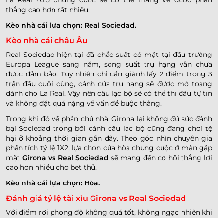
La Real +0.5 chung cuộc sẽ có thể mang về được phần
thắng cao hơn rất nhiều.
Kèo nhà cái lựa chọn: Real Sociedad.
Kèo nhà cái châu Âu
Real Sociedad hiện tại đã chắc suất có mặt tại đấu trường
Europa League sang năm, song suất trụ hạng vẫn chưa
được đảm bảo. Tuy nhiên chỉ cần giành lấy 2 điểm trong 3
trận đấu cuối cùng, cánh cửa trụ hạng sẽ được mở toang
dành cho La Real. Vậy nên câu lạc bộ sẽ có thể thi đấu tự tin
và không đặt quá nặng về vấn đề buộc thắng.
Trong khi đó về phần chủ nhà, Girona lại không đủ sức đánh
bại Sociedad trong bối cảnh câu lạc bộ cũng đang chơi tệ
hại ở khoảng thời gian gần đây. Theo góc nhìn chuyên gia
phân tích tỷ lệ 1X2, lựa chọn cửa hòa chung cuộc ở màn gặp
mặt
Girona vs Real Sociedad
sẽ mang đến cơ hội thắng lợi
cao hơn nhiều cho bet thủ.
Kèo nhà cái lựa chọn: Hòa.
Đánh giá tỷ lệ tài xỉu Girona vs Real Sociedad
Với điểm rơi phong độ không quá tốt, không ngạc nhiên khi