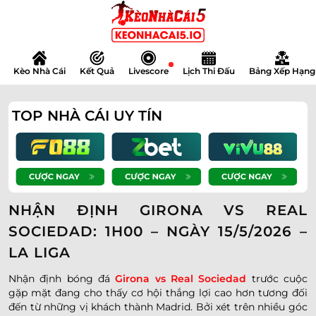
Bỏ
qua
nội
dung
Kèo Nhà Cái
Kết Quả
Lịch Thi Đấu
Bảng Xếp Hạng
Livescore
TOP NHÀ CÁI UY TÍN
NHẬN ĐỊNH GIRONA VS REAL
SOCIEDAD: 1H00 – NGÀY 15/5/2026 –
LA LIGA
Nhận định bóng đá
Girona vs Real Sociedad
trước cuộc
gặp mặt đang cho thấy cơ hội thắng lợi cao hơn tương đối
đến từ những vị khách thành Madrid. Bởi xét trên nhiều góc