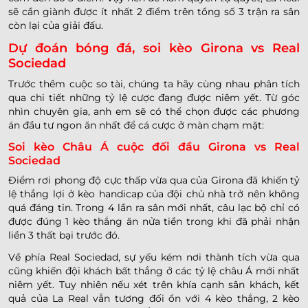
sẽ cần giành được ít nhất 2 điểm trên tổng số 3 trận ra sân
còn lại của giải đấu.
Dự đoán bóng đá, soi kèo Girona vs Real
Sociedad
Trước thềm cuộc so tài, chúng ta hãy cùng nhau phân tích
qua chi tiết những tỷ lệ cược đang được niêm yết. Từ góc
nhìn chuyên gia, anh em sẽ có thể chọn được các phương
án đầu tư ngon ăn nhất để cá cược ở màn chạm mặt:
Soi kèo Châu Á cuộc đối đầu Girona vs Real
Sociedad
Điểm rơi phong độ cực thấp vừa qua của Girona đã khiến tỷ
lệ thắng lợi ở kèo handicap của đội chủ nhà trở nên không
quá đáng tin. Trong 4 lần ra sân mới nhất, câu lạc bộ chỉ có
được đúng 1 kèo thắng ăn nửa tiền trong khi đã phải nhận
liền 3 thất bại trước đó.
Về phía Real Sociedad, sự yếu kém nơi thành tích vừa qua
cũng khiến đội khách bất thắng ở các tỷ lệ châu Á mới nhất
niêm yết. Tuy nhiên nếu xét trên khía cạnh sân khách, kết
quả của La Real vẫn tương đối ổn với 4 kèo thắng, 2 kèo